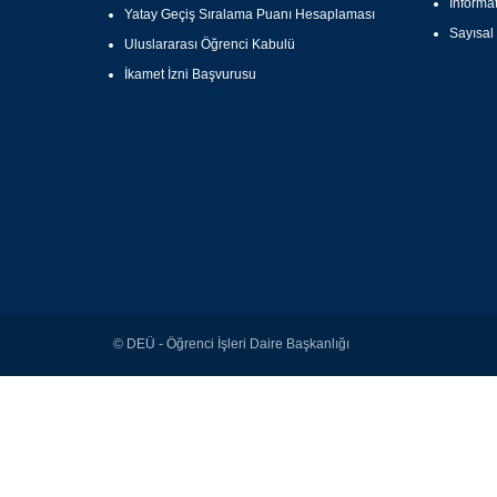
Informa
Yatay Geçiş Sıralama Puanı Hesaplaması
Sayısal 
Uluslararası Öğrenci Kabulü
İkamet İzni Başvurusu
© DEÜ - Öğrenci İşleri Daire Başkanlığı