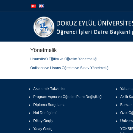
İçeriğe
Navigasyona
atla
atla
Yönetmelik
Lisansüstü Eğitim ve Öğretim Yönetmeliği
Önlisans ve Lisans Öğretim ve Sınav Yönetmeliği
Akademik Takvimler
Yabancı
Program Açma ve Öğretim Planı Değişikliği
Akıllı Ka
Diploma Sorgulama
Burslar
Not Dönüşümü
Özel Öğ
Dikey Geçiş
Ünivers
Yatay Geçiş
YÖKSİS 