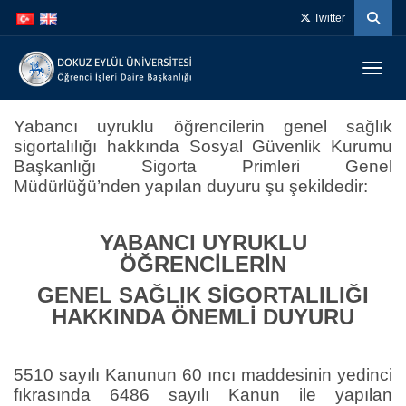
İçeriğe
Navigasyona
Twitter
atla
atla
Menüy
Yabancı uyruklu öğrencilerin genel sağlık
sigortalılığı hakkında Sosyal Güvenlik Kurumu
Başkanlığı Sigorta Primleri Genel
Müdürlüğü’nden yapılan duyuru şu şekildedir:
YABANCI UYRUKLU
ÖĞRENCİLERİN
GENEL SAĞLIK SİGORTALILIĞI
HAKKINDA ÖNEMLİ DUYURU
5510 sayılı Kanunun 60 ıncı maddesinin yedinci
fıkrasında 6486 sayılı Kanun ile yapılan