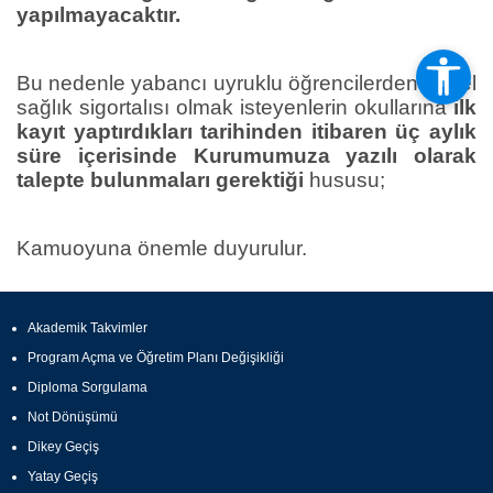
yapılmayacaktır.
Bu nedenle yabancı uyruklu öğrencilerden genel
sağlık sigortalısı olmak isteyenlerin okullarına
ilk
kayıt yaptırdıkları tarihinden itibaren üç aylık
süre içerisinde Kurumumuza yazılı olarak
talepte bulunmaları gerektiği
hususu;
Kamuoyuna önemle duyurulur.
Akademik Takvimler
Program Açma ve Öğretim Planı Değişikliği
Diploma Sorgulama
Not Dönüşümü
Dikey Geçiş
Yatay Geçiş