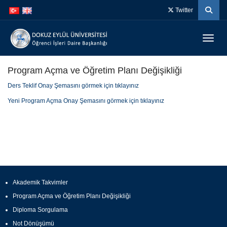
İçeriğe
Navigasyona
Twitter
atla
atla
Menüy
Program Açma ve Öğretim Planı Değişikliği
Ders Teklif Onay Şemasını görmek için tıklayınız
Yeni Program Açma Onay Şemasını görmek için tıklayınız
Akademik Takvimler
Program Açma ve Öğretim Planı Değişikliği
Diploma Sorgulama
Not Dönüşümü