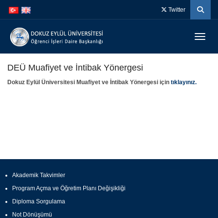
İçeriğe
Navigasyona
Twitter
atla
atla
Menüy
DEÜ Muafiyet ve İntibak Yönergesi
Dokuz Eylül Üniversitesi Muafiyet ve İntibak Yönergesi için
tıklayınız.
Akademik Takvimler
Program Açma ve Öğretim Planı Değişikliği
Diploma Sorgulama
Not Dönüşümü